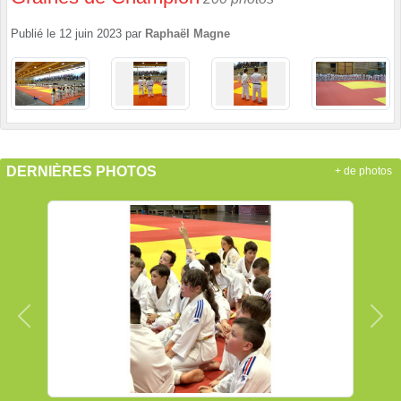
Publié le
12 juin 2023
par
Raphaël Magne
DERNIÈRES PHOTOS
+ de photos
Précedent
Sui