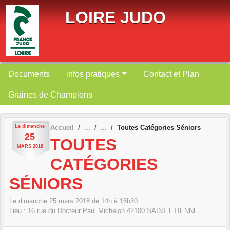
Panneau de gestion des cookies
LOIRE JUDO
Documents
infos pratiques
Contact et Plan
Graines de Champions
Le
dimanche
Accueil
Toutes Catégories Séniors
25
TOUTES
MARS
2018
CATÉGORIES
SÉNIORS
Le
dimanche
25
mars
2018
de 14h à 16h30
Lieu :
16 rue du Docteur Paul Michelon
42100
SAINT ETIENNE