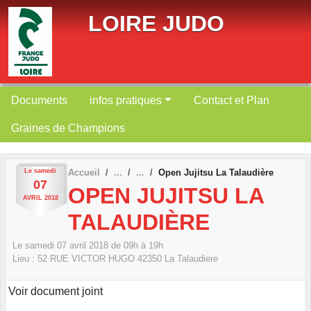
Panneau de gestion des cookies
LOIRE JUDO
Documents
infos pratiques
Contact et Plan
Graines de Champions
Le
samedi
Accueil
Open Jujitsu La Talaudière
07
OPEN JUJITSU LA
AVRIL
2018
TALAUDIÈRE
Le
samedi
07
avril
2018
de 09h à 19h
Lieu :
52 RUE VICTOR HUGO
42350
La Talaudiere
Voir document joint