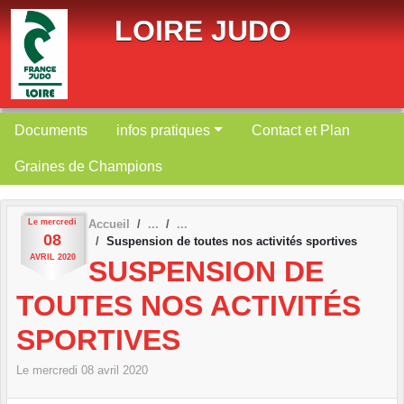
Panneau de gestion des cookies
LOIRE JUDO
Documents
infos pratiques
Contact et Plan
Graines de Champions
Le
mercredi
Accueil
08
Suspension de toutes nos activités sportives
AVRIL
2020
SUSPENSION DE
TOUTES NOS ACTIVITÉS
SPORTIVES
Le
mercredi
08
avril
2020